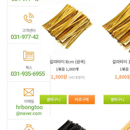
칼라타이 8cm (금색)
칼라타이 1
1묶음
1,000개
1묶음
1,500원
1,800
(VAT포함가)