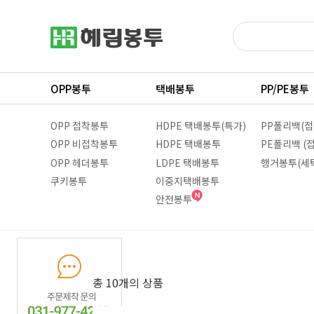
OPP봉투
택배봉투
PP/PE봉투
OPP 접착봉투
HDPE 택배봉투(특가)
PP폴리백(접
OPP 비접착봉투
HDPE 택배봉투
PE폴리백 (
OPP 헤더봉투
LDPE 택배봉투
행거봉투(세
쿠키봉투
이중지택배봉투
안전봉투
총 10
개의 상품