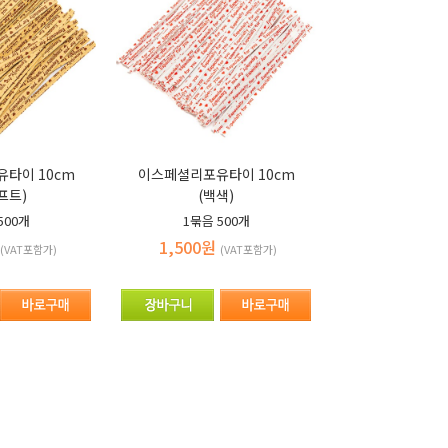
타이 10cm
이스페셜리포유타이 10cm
프트)
(백색)
500개
1묶음
500개
1,500원
(VAT포함가)
(VAT포함가)