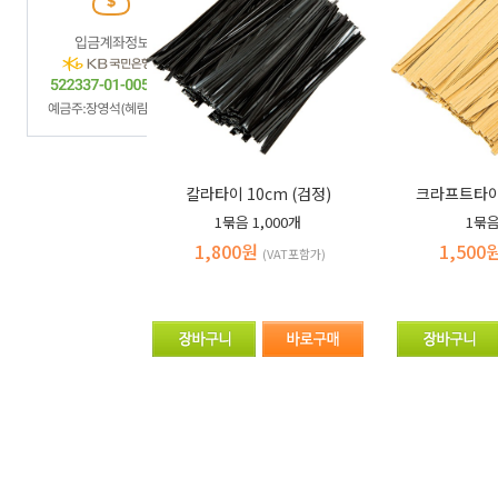
칼라타이 10cm (검정)
크라프트타이 
1묶음
1,000개
1묶
1,800원
1,500
(VAT포함가)