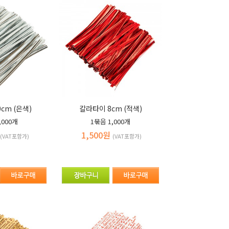
cm (은색)
칼라타이 8cm (적색)
,000개
1묶음
1,000개
1,500원
(VAT포함가)
(VAT포함가)