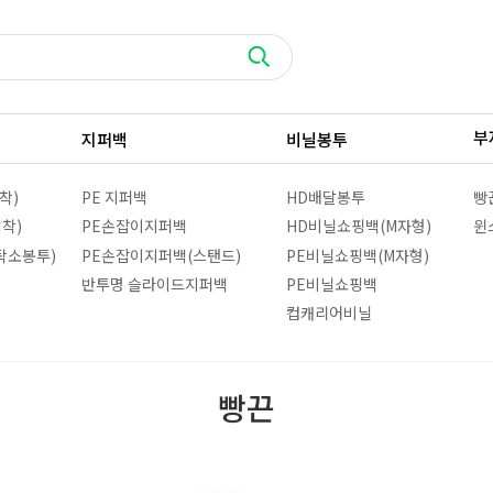
부
지퍼백
비닐봉투
착)
PE 지퍼백
HD배달봉투
빵
접착)
PE손잡이지퍼백
HD비닐쇼핑백(M자형)
윈
탁소봉투)
PE손잡이지퍼백(스탠드)
PE비닐쇼핑백(M자형)
반투명 슬라이드지퍼백
PE비닐쇼핑백
컵캐리어비닐
빵끈