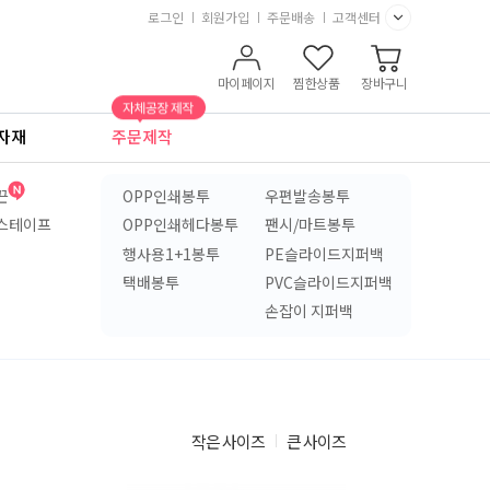
로그인
회원가입
주문배송
고객센터
마이페이지
찜한상품
장바구니
자재
주문제작
끈
OPP인쇄봉투
우편발송봉투
스테이프
OPP인쇄헤다봉투
팬시/마트봉투
행사용1+1봉투
PE슬라이드지퍼백
택배봉투
PVC슬라이드지퍼백
손잡이 지퍼백
작은 사이즈
큰 사이즈