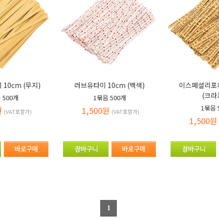
10cm (무지)
러브유타이 10cm (백색)
이스페셜리포유
(크라
음
500개
1묶음
500개
1묶음
원
1,500원
(VAT포함가)
(VAT포함가)
1,500원
1