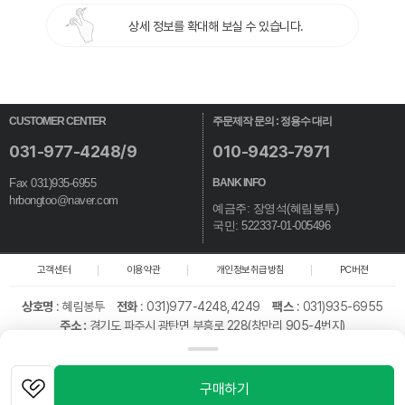
상세 정보를 확대해 보실 수 있습니다.
CUSTOMER CENTER
주문제작 문의 : 정용수 대리
031-977-4248/9
010-9423-7971
Fax 031)935-6955
BANK INFO
hrbongtoo@naver.com
예금주: 장영석(혜림봉투)
국민: 522337-01-005496
고객센터
이용약관
개인정보취급방침
PC버젼
상호명
:
혜림봉투
전화
: 031)977-4248,4249
팩스
: 031)935-6955
주소 :
경기도 파주시 광탄면 부흥로 228(창만리 905-4번지)
대표
: 장영석
개인정보책임자
: 이일
통신판매업신고번호
: 제 2019-경기파주-2100호
사업자 등록번호
: 128-39-25691
구매하기
Copyright © 혜림봉투 All rights reserved.