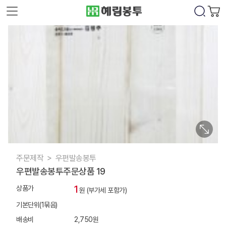
주문제작
우편발송봉투
우편발송봉투주문상품 19
1
상품가
원 (부가세 포함가)
기본단위(1묶음)
배송비
2,750원