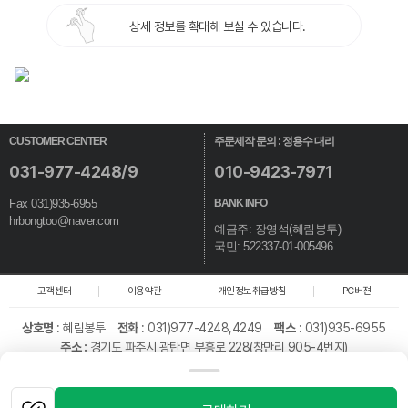
상세 정보를 확대해 보실 수 있습니다.
CUSTOMER CENTER
주문제작 문의 : 정용수 대리
031-977-4248/9
010-9423-7971
Fax 031)935-6955
BANK INFO
hrbongtoo@naver.com
예금주: 장영석(혜림봉투)
국민: 522337-01-005496
고객센터
이용약관
개인정보취급방침
PC버젼
상호명
:
혜림봉투
전화
: 031)977-4248,4249
팩스
: 031)935-6955
주소 :
경기도 파주시 광탄면 부흥로 228(창만리 905-4번지)
대표
: 장영석
개인정보책임자
: 이일
통신판매업신고번호
: 제 2019-경기파주-2100호
사업자 등록번호
: 128-39-25691