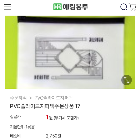
주문제작
PVC슬라이드지퍼백
PVC슬라이드지퍼백주문상품 17
1
상품가
원 (부가세 포함가)
기본단위(1묶음)
배송비
2,750원