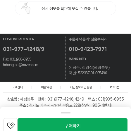
상세 정보를 확대해 보실 수 있습니다.
CUSTOMER CENTER
주문제작 문의 : 정용수 대리
031-977-4248/9
010-9423-7971
Fax 031)935-6955
BANK INFO
hrbongtoo@naver.com
예금주: 장영석(혜림봉투)
국민: 522337-01-005496
고객센터
이용약관
개인정보취급방침
PC버젼
상호명
:
혜림봉투
전화
: 031)977-4248,4249
팩스
: 031)935-6955
주소 :
경기도 파주시 광탄면 부흥로 228(창만리 905-4번지)
대표
: 장영석
개인정보책임자
: 이일
통신판매업신고번호
: 제 2019-경기파주-2100호
사업자 등록번호
: 128-39-25691
구매하기
Copyright © 혜림봉투 All rights reserved.