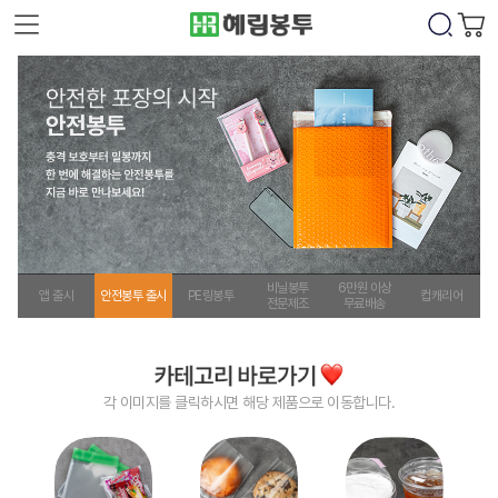
비닐봉투
6만원 이상
앱 출시
안전봉투 출시
PE링봉투
컵캐리어
전문제조
무료배송
각 이미지를 클릭하시면 해당 제품으로 이동합니다.