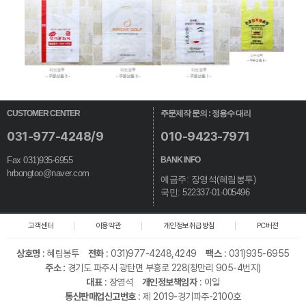
CUSTOMER CENTER
주문제작 문의 : 정용수 대리
031-977-4248/9
010-9423-7971
Fax 031)935-6955
BANK INFO
hrbongtoo@naver.com
예금주: 장영석(혜림봉투)
국민: 522337-01-005496
고객센터
이용약관
개인정보취급방침
PC버젼
상호명
:
혜림봉투
전화
: 031)977-4248,4249
팩스
: 031)935-6955
주소 :
경기도 파주시 광탄면 부흥로 228(창만리 905-4번지)
대표
: 장영석
개인정보책임자
: 이일
통신판매업신고번호
: 제 2019-경기파주-2100호