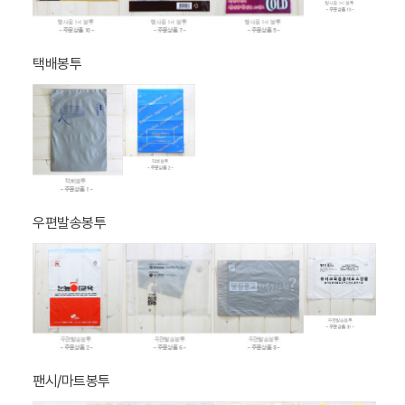
택배봉투
우편발송봉투
팬시/마트봉투