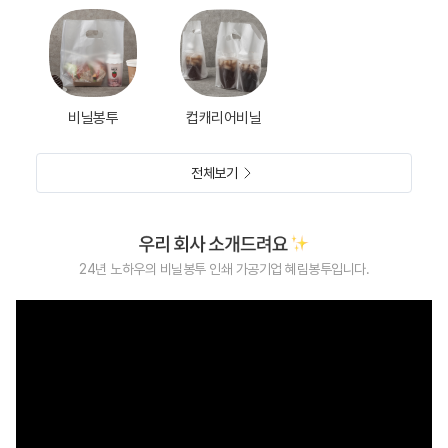
비닐봉투
컵캐리어비닐
전체보기
24년 노하우의 비닐봉투 인쇄 가공기업 혜림봉투입니다.