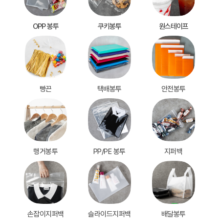
OPP 봉투
쿠키봉투
원스테이프
빵끈
택배봉투
안전봉투
행거봉투
PP/PE 봉투
지퍼백
손잡이지퍼백
슬라이드지퍼백
배달봉투