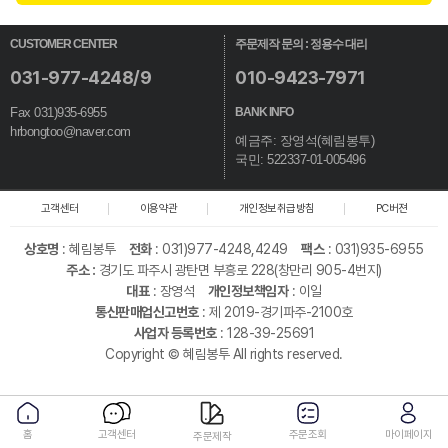
CUSTOMER CENTER
주문제작 문의 : 정용수 대리
031-977-4248/9
010-9423-7971
Fax 031)935-6955
BANK INFO
hrbongtoo@naver.com
예금주: 장영석(혜림봉투)
국민: 522337-01-005496
고객센터
이용약관
개인정보취급방침
PC버젼
상호명
:
혜림봉투
전화
: 031)977-4248,4249
팩스
: 031)935-6955
주소 :
경기도 파주시 광탄면 부흥로 228(창만리 905-4번지)
대표
: 장영석
개인정보책임자
: 이일
통신판매업신고번호
: 제 2019-경기파주-2100호
사업자 등록번호
: 128-39-25691
Copyright © 혜림봉투 All rights reserved.
홈
고객센터
주문조회
마이페이지
주문제작