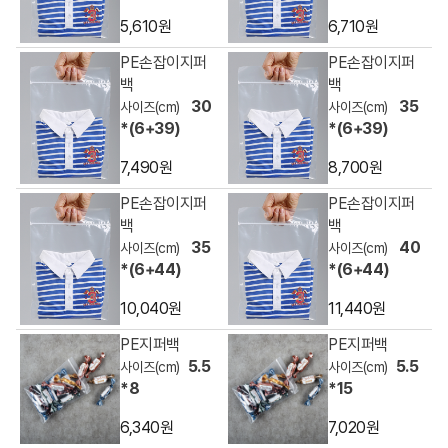
5,610원
6,710원
PE손잡이지퍼
PE손잡이지퍼
백
백
30
35
*(6+39)
*(6+39)
7,490원
8,700원
PE손잡이지퍼
PE손잡이지퍼
백
백
35
40
*(6+44)
*(6+44)
10,040원
11,440원
PE지퍼백
PE지퍼백
5.5
5.5
*8
*15
6,340원
7,020원