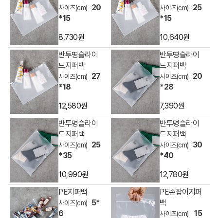
20
25
*15
*15
8,730원
10,640원
반투명슬라이
반투명슬라이
드지퍼백
드지퍼백
27
20
*18
*28
12,580원
7,390원
반투명슬라이
반투명슬라이
드지퍼백
드지퍼백
25
30
*35
*40
10,990원
12,780원
PE지퍼백
PE손잡이지퍼
5*
백
6
15