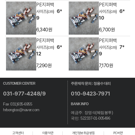
PE지퍼백
PE지퍼백
6*
6*
9
10
6,340원
6,700원
PE지퍼백
PE지퍼백
6*
7*
12
9
7,290원
7,170원
CUSTOMER CENTER
주문제작 문의 : 정용수 대리
031-977-4248/9
010-9423-7971
Fax 031)935-6955
BANK INFO
hrbongtoo@naver.com
예금주: 장영석(혜림봉투)
국민: 522337-01-005496
고객센터
이용약관
개인정보취급방침
PC버젼