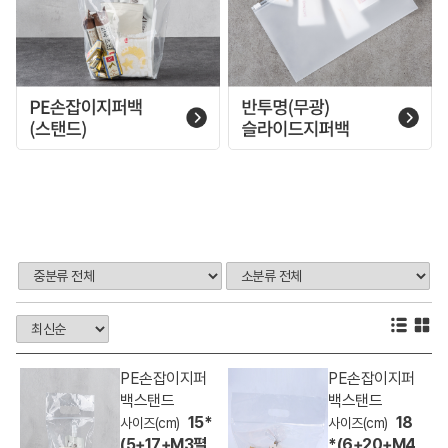
PE손잡이지퍼
PE손잡이지퍼
백스탠드
백스탠드
15*
18
(5+17+M3펼
*(6+20+M4